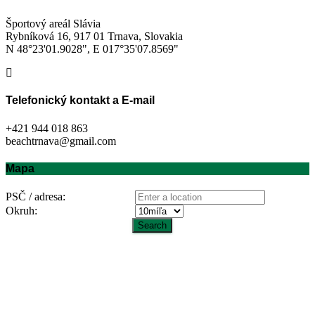
Športový areál Slávia
Rybníková 16, 917 01 Trnava, Slovakia
N 48°23'01.9028", E 017°35'07.8569"
Telefonický kontakt a E-mail
+421 944 018 863
beachtrnava@gmail.com
Mapa
PSČ / adresa:
Okruh: