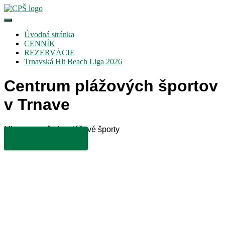
Toggle Navigation
Úvodná stránka
CENNÍK
REZERVÁCIE
Trnavská Hit Beach Liga 2026
Centrum plážových športov
v Trnave
Miesto pre všetky plážové športy
REZERVÁCIE